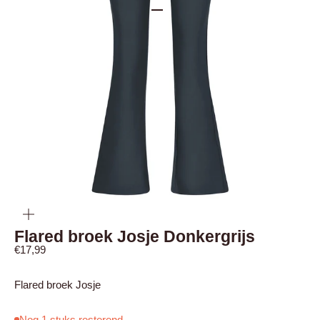
Naar artikel 1
Naar artikel 2
In-/uitzoomen
Flared broek Josje Donkergrijs
Aanbiedingsprijs
€17,99
Flared broek Josje
Nog 1 stuks resterend