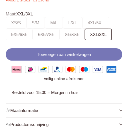
Maat:
XXL/3XL
XS/S
S/M
M/L
L/XL
4XL/5XL
5XL/6XL
6XL/7XL
XL/XXL
XXL/3XL
Toevoegen aan winkelwagen
Veilig online afrekenen
Besteld voor 15.00 = Morgen in huis
Maatinformatie
Productomschrijving