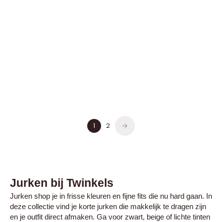
Jurk met subtiele ruche Sylvie
Lange jurk met print Eve
Taupe
Donkerblauw
Aanbiedingsprijs
Aanbiedingsprijs
€27,99
€29,99
1
2
Jurken bij Twinkels
Jurken shop je in frisse kleuren en fijne fits die nu hard gaan. In
deze collectie vind je korte jurken die makkelijk te dragen zijn
en je outfit direct afmaken. Ga voor zwart, beige of lichte tinten