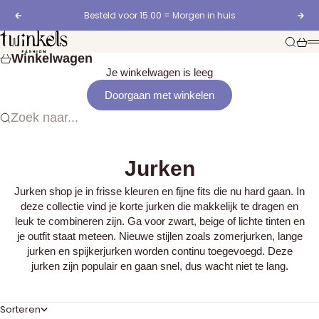
Naar inhoud
Besteld voor 15.00 = Morgen in huis
Vorige
Vol
Twinkels Fashion
Zoeken
Wink
Winkelwagen
Je winkelwagen is leeg
Doorgaan met winkelen
Zoek naar...
Jurken
Jurken shop je in frisse kleuren en fijne fits die nu hard gaan. In
deze collectie vind je korte jurken die makkelijk te dragen en
leuk te combineren zijn. Ga voor zwart, beige of lichte tinten en
je outfit staat meteen. Nieuwe stijlen zoals zomerjurken, lange
jurken en spijkerjurken worden continu toegevoegd. Deze
jurken zijn populair en gaan snel, dus wacht niet te lang.
Sorteren