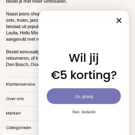
bestel je met meer vertrouwen.
Naast
jeans
shop je bij Twinkels ook
blouses
,
tops
, broeken,
sets, truien, jassen, jurken en schoenen. Onze collectie
bestaat uit populaire merken zoals Goodies, Queen Hearts,
Laulia, Hello Miss, Folyrose en ZAC & ZOE en wordt wekelijks
aangevuld met nieuwe trends en nieuwe modellen.
Bestel eenvoudig online met snelle verzending en
eenvoudig
Wil jij
retourneren
, of kom passen en shoppen in onze
winkels in
Den Bosch, Oss en Uden
.
€5 korting?
Klantenservice
Ja, graag
Over ons
Nee, bedankt
Merken
Categorieën