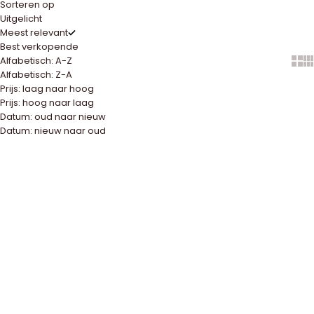
Sorteren op
Uitgelicht
Meest relevant
Best verkopende
Alfabetisch: A-Z
Show
Sh
Alfabetisch: Z-A
Prijs: laag naar hoog
Prijs: hoog naar laag
Datum: oud naar nieuw
Datum: nieuw naar oud
BESTSELLER
UITVERKOCHT