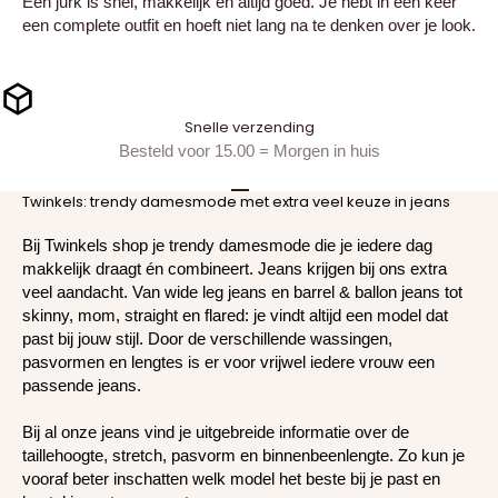
Een jurk is snel, makkelijk en altijd goed. Je hebt in één keer
een complete outfit en hoeft niet lang na te denken over je look.
Snelle verzending
Besteld voor 15.00 = Morgen in huis
Twinkels: trendy damesmode met extra veel keuze in jeans
Naar artikel 1
Naar artikel 2
Naar artikel 3
Bij Twinkels shop je trendy damesmode die je iedere dag
makkelijk draagt én combineert. Jeans krijgen bij ons extra
veel aandacht. Van
wide leg jeans
en
barrel & ballon jeans
tot
skinny, mom, straight en flared: je vindt altijd een model dat
past bij jouw stijl. Door de verschillende wassingen,
pasvormen en lengtes is er voor vrijwel iedere vrouw een
passende jeans.
Bij al onze jeans vind je uitgebreide informatie over de
taillehoogte, stretch, pasvorm en binnenbeenlengte. Zo kun je
vooraf beter inschatten welk model het beste bij je past en